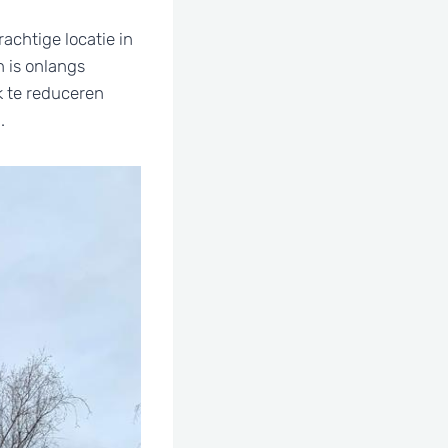
achtige locatie in
n is onlangs
k te reduceren
n.