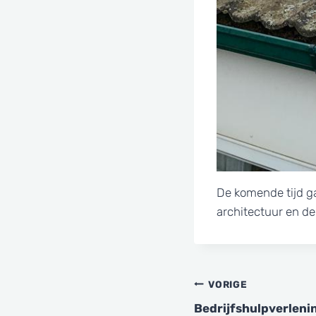
De komende tijd g
architectuur en d
Bericht
VORIGE
Bedrijfshulpverlen